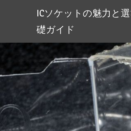
コ
ICソケットの魅力と
ン
テ
礎ガイド
ン
ツ
へ
ス
キ
ッ
プ