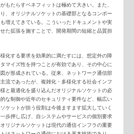
トがもたらすベネフィットは極めて大きい。また、
より、オリジナルソケットの基礎部となるコンポー
例も増えてきている。こういったドキュメントや実
わせた拡張を施すことで、開発期間の短縮と品質担
多様化する要求を効果的に満たすには、想定外の障
スタマイズ性を持つことが有効であり、その中心に
構図が形成されている。従来、ネットワーク通信部
が主流であったが、複雑化・多様化する社会インフ
仕様と最適化を盛り込んだオリジナルソケットの必
門的な制御や近年のセキュリティ要件など、幅広い
ルソケットが担う役割は今後ますます拡大していく
を一歩押し広げ、自システムやサービスの個別要求
、オリジナルソケットは現代の通信インフラの重要
ットはネットワーク通信における基本技術であり、