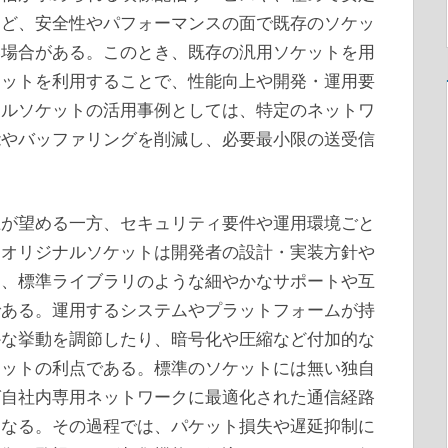
など、安全性やパフォーマンスの面で既存のソケッ
い場合がある。このとき、既存の汎用ソケットを用
ケットを利用することで、性能向上や開発・運用要
ナルソケットの活用事例としては、特定のネットワ
能やバッファリングを削減し、必要最小限の送受信
上が望める一方、セキュリティ要件や運用環境ごと
、オリジナルソケットは開発者の設計・実装方針や
め、標準ライブラリのような細やかなサポートや互
である。運用するシステムやプラットフォームが持
かな挙動を調節したり、暗号化や圧縮など付加的な
ケットの利点である。標準のソケットには無い独自
ば自社内専用ネットワークに最適化された通信経路
になる。その過程では、パケット損失や遅延抑制に