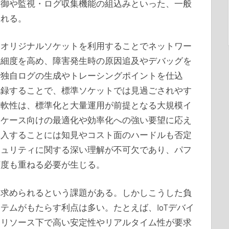
制御や監視・ログ収集機能の組込みといった、一般
われる。
、オリジナルソケットを利用することでネットワー
視細度を高め、障害発生時の原因追及やデバッグを
で独自ログの生成やトレーシングポイントを仕込
記録することで、標準ソケットでは見過ごされやす
柔軟性は、標準化と大量運用が前提となる大規模イ
スケース向けの最適化や効率化への強い要望に応え
導入することには知見やコスト面のハードルも否定
キュリティに関する深い理解が不可欠であり、パフ
何度も重ねる必要が生じる。
も求められるという課題がある。しかしこうした負
テムがもたらす利点は多い。たとえば、IoTデバイ
たリソース下で高い安定性やリアルタイム性が要求