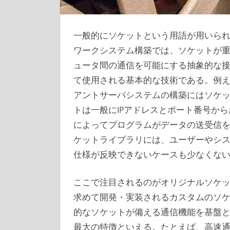
一般的にソケットという用語が用いら
ワークシステム構築では、ソケットが
ュータ間の通信を可能にする抽象的な
て使用される基本的な技術である。例
アントサーバシステムの構築にはソケ
トは一般にIPアドレスとポート番号か
によってプログラムがデータの送受信
ケットライブラリには、ユーザーやシ
仕様が反映できないケースも少なくな
ここで注目されるのがオリジナルソケ
求めて開発・実装されるカスタムのソ
的なソケットが備える通信機能を基盤
最大の特徴といえる。たとえば、高速