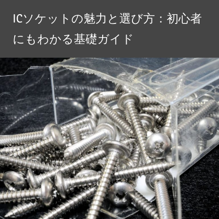
コ
ICソケットの魅力と選び方：初心者
ン
テ
にもわかる基礎ガイド
ン
ツ
へ
ス
キ
ッ
プ