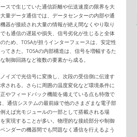
ェースで生じていた通信距離や伝送速度の限界を大
の大量データ通信では、データセンターの内部や通
信機器が接続され大量の情報が絶え間なくやり取り
しでも通信の遅延や損失、信号劣化が生じると全体
のため、TOSAが担うインターフェースは、安定性
ってきた。TOSAの内部構造は、信号を増幅するた
密な制御回路など複数の要素から成る。
低ノイズで光信号に変換し、次段の受信側に伝達す
要求される。さらに周囲の温度変化など環境条件に
補正やフィードバック機能を備えている点も特徴で
Aは、通信システムの最前線で他のさまざまな電子部
。例えば光モジュールの一部として搭載される場
信を実現することが多い。物理的な接続部分や制御
種ベンダーの機器間でも問題なく通信を行えるよう