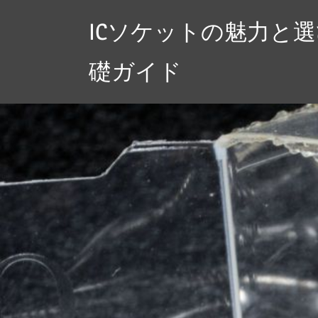
コ
ICソケットの魅力と
ン
テ
礎ガイド
ン
ツ
へ
ス
キ
ッ
プ