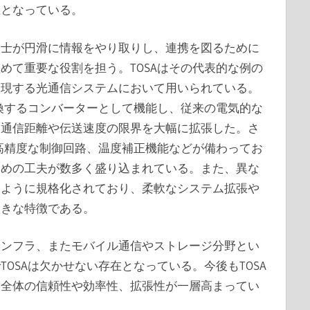
在となっている。
同士が円滑に情報をやり取りし、連携を図るために
めて重要な役割を担う。TOSAはその代表的な例の
実現する光通信システムにおいて用いられている。
変換するコンバーターとして機能し、従来の電気的な
た通信距離や伝送速度の限界を大幅に拡張した。さ
や高精度な制御回路、温度補正機能などが備わってお
ための工夫が数多く盛り込まれている。また、異な
るように規格化されており、柔軟なシステム拡張や
大きな特徴である。
インフラ、またモバイル通信やストレージ分野とい
OSAは欠かせない存在となっている。今後もTOSA
ム全体の信頼性や効率性、拡張性が一層高まってい