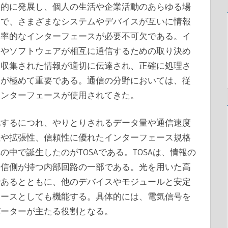
躍的に発展し、個人の生活や企業活動のあらゆる場
中で、さまざまなシステムやデバイスが互いに情報
効率的なインターフェースが必要不可欠である。イ
アやソフトウェアが相互に通信するための取り決め
。収集された情報が適切に伝達され、正確に処理さ
割が極めて重要である。通信の分野においては、従
インターフェースが使用されてきた。
化するにつれ、やりとりされるデータ量や通信速度
性や拡張性、信頼性に優れたインターフェース規格
中で誕生したのがTOSAである。TOSAは、情報の
送信側が持つ内部回路の一部である。光を用いた高
であるとともに、他のデバイスやモジュールと安定
ェースとしても機能する。具体的には、電気信号を
バーターが主たる役割となる。