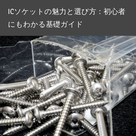
コ
ICソケットの魅力と選び方：初心者
ン
テ
にもわかる基礎ガイド
ン
ツ
へ
ス
キ
ッ
プ