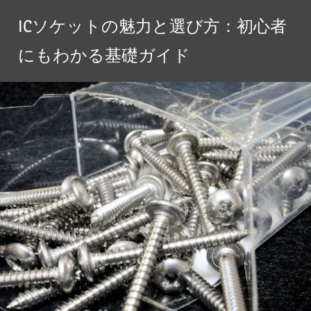
コ
ICソケットの魅力と選び方：初心者
ン
テ
にもわかる基礎ガイド
ン
ツ
へ
ス
キ
ッ
プ